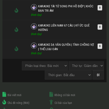
KARAOKE TÀI TỬ SONG PHI HỒ ĐIỆP | KHÓC
0
BẠN TRI ÂM
Đình Quý
KARAOKE LIÊN NAM 67 CÂU | KÝ ỨC QUÊ
0
HƯƠNG
Đình Quý
KARAOKE DẠ VĂN QUYÊN | TÌNH CHỒNG VỢ
0
| THỂ LOẠI OÁN
Đình Quý
Bài viết mới
Không có bài mới
Chủ đề nóng (Mới)
Có bài của bạn