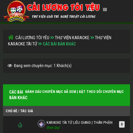
CẢI LƯƠNG TÔI YÊU
THƯ VIỆN KARAOKE
THƯ VIỆN
KARAOKE TÀI TỬ
CÁC BÀI BẢN KHÁC
Đang xem chuyên mục: 1 Khách(s)
CÁC BÀI
ĐÁNH DẤU CHUYÊN MỤC ĐÃ XEM
|
ĐẶT THEO DÕI CHUYÊN MỤC
BẢN KHÁC
CHỦ ĐỀ
/
TÁC GIẢ
KARAOKE TÀI TỬ LIÊU GIANG | THÂN PHẬN
0
Đình Quý