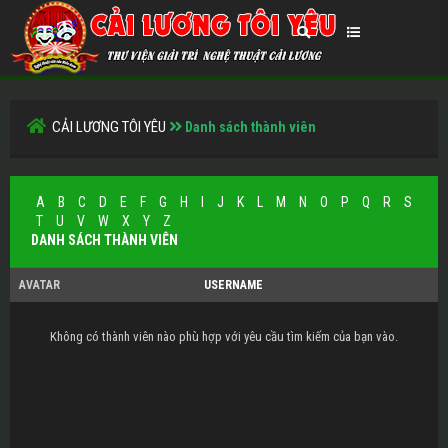
CẢI LƯƠNG TÔI YÊU
Danh sách thành viên
A
B
C
D
E
F
G
H
I
J
K
L
M
N
O
P
Q
R
S
T
U
V
W
X
Y
Z
DANH SÁCH THÀNH VIÊN
AVATAR
USERNAME
Không có thành viên nào phù hợp với yêu cầu tìm kiếm của bạn vào.