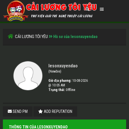
CẢI LƯƠNG TÔI YÊU
Hồ sơ của lesonxuyendao
lesonxuyendao
(Newbie)
Giờ địa phương:
10-08-2026
@ 10:05 AM
Trạng thái:
Offline
SEND PM
ADD REPUTATION
THÔNG TIN CỦA LESONXUYENDAO