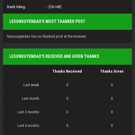
Danh tiếng:
0
[
Chi tiết
]
LESONXUYENDAO'S MOST THANKED POST
lesonxuyendao has no thanked post at the moment.
LESONXUYENDAO'S RECEIVED AND GIVEN THANKS
Thanks Received
Thanks Given
Last week
0
0
Last month
0
0
Last 3 months
0
0
Last 6 months
0
0