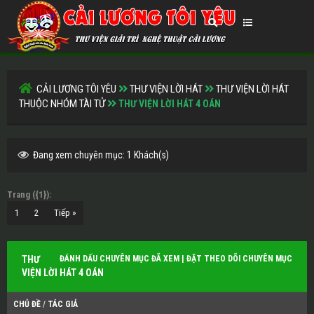
CẢI LƯƠNG TÔI YÊU
THƯ VIỆN LỜI HÁT
THƯ VIỆN LỜI HÁT
THUỘC NHÓM TÀI TỬ
THƯ VIỆN LỜI HÁT 4 OÁN
Đang xem chuyên mục: 1 Khách(s)
Trang ({1}):
1
2
Tiếp »
THƯ
ĐÁNH DẤU CHUYÊN MỤC ĐÃ XEM
|
ĐẶT THEO DÕI CHUYÊN MỤC
VIỆN LỜI HÁT 4 OÁN
CHỦ ĐỀ
/
TÁC GIẢ