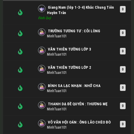
Giang Nam (lớp 1-3-4) Khắc Chung Tiễn
0
Huyền Trân
Đình Quý
TRƯỜNG TƯƠNG TƯ : CÕI LÒNG
0
MinhTuan101
VĂN THIÊN TƯỜNG LỚP 3
0
MinhTuan101
VĂN THIÊN TƯỜNG LỚP 2
0
MinhTuan101
BÌNH SA LẠC NHẠN : NHỚ CHA
0
MinhTuan101
THANH DẠ ĐỀ QUYÊN : THƯƠNG MẸ
0
MinhTuan101
VÕ VĂN HỘI OÁN : ÔNG LÃO CHÈO ĐÒ
0
MinhTuan101